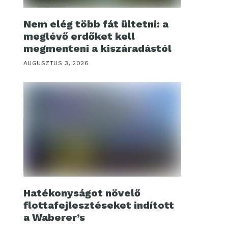
Nem elég több fát ültetni: a
meglévő erdőket kell
megmenteni a kiszáradástól
AUGUSZTUS 3, 2026
Hatékonyságot növelő
flottafejlesztéseket indított
a Waberer’s