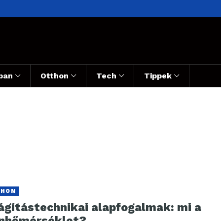
ban
Otthon
Tech
Tippek
THON
ágítástechnikai alapfogalmak: mi a
ínhőmérséklet?