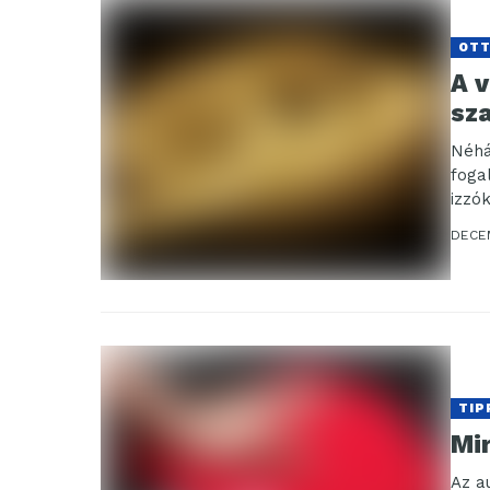
OT
A v
sz
Néhá
foga
izzó
DECE
TIP
Mir
Az a