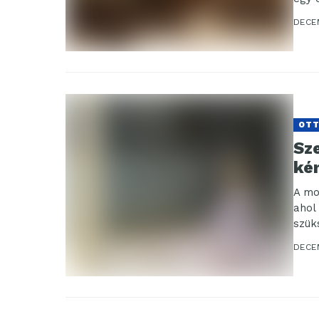
DECE
OT
Sz
ké
A mo
ahol
szük
DECE