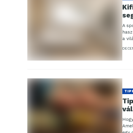
Ki
se
A sp
hasz
a vil
terül
DECE
TIP
Ti
vá
Hogy
Amel
egy 