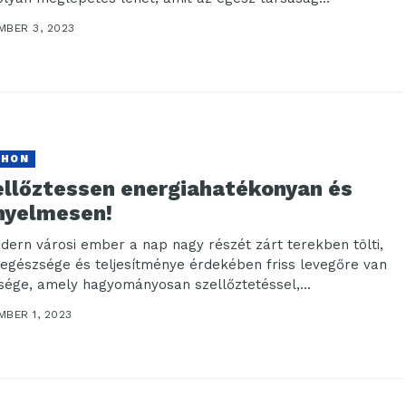
MBER 3, 2023
THON
ellőztessen energiahatékonyan és
nyelmesen!
dern városi ember a nap nagy részét zárt terekben tölti,
 egészsége és teljesítménye érdekében friss levegőre van
sége, amely hagyományosan szellőztetéssel,...
MBER 1, 2023