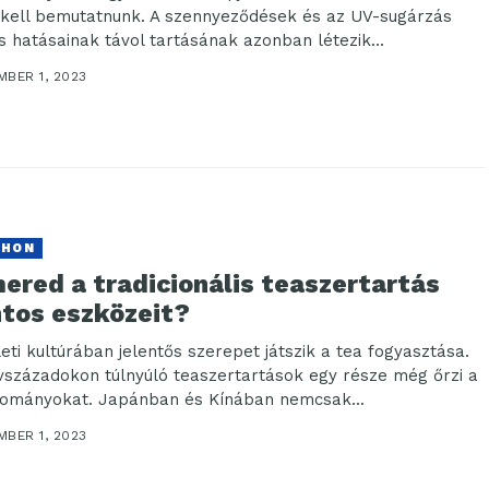
kell bemutatnunk. A szennyeződések és az UV-sugárzás
s hatásainak távol tartásának azonban létezik...
MBER 1, 2023
THON
ered a tradicionális teaszertartás
ntos eszközeit?
leti kultúrában jelentős szerepet játszik a tea fogyasztása.
vszázadokon túlnyúló teaszertartások egy része még őrzi a
ományokat. Japánban és Kínában nemcsak...
MBER 1, 2023