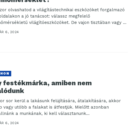
zor olvashatod a világítástechnikai eszközöket forgalmazó
ldalakon a jó tanácsot: válassz megfelelő
hőmérsékletű világítóeszközöket. De vajon tisztában vagy a
hőmérséklet “hivatalos” fogalmával? Azonnal...
ÁR 6, 2024
THON
y festékmárka, amiben nem
alódunk
or sor kerül a lakásunk felújítására, átalakítására, akkor
b vagy utóbb a falakat is átfestjük. Mielőtt azonban
állnánk a munkának, ki kell választanunk...
ÁR 6, 2024