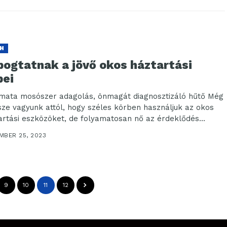
H
pogtatnak a jövő okos háztartási
pei
mata mosószer adagolás, önmagát diagnosztizáló hűtő Még
ze vagyunk attól, hogy széles körben használjuk az okos
artási eszközöket, de folyamatosan nő az érdeklődés...
MBER 25, 2023
9
10
11
12