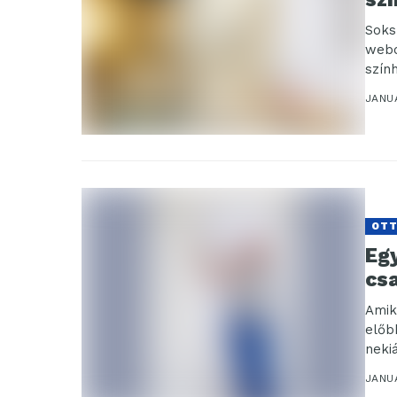
Soks
webo
szín
szín
JANU
OT
Eg
cs
Amik
előb
neki
JANU