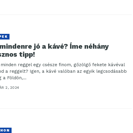
PEK
 mindenre jó a kávé? Íme néhány
znos tipp!
s minden reggel egy csésze finom, gőzölgő fekete kávéval
tod a reggelt? Igen, a kávé valóban az egyik legcsodásabb
 a Földön,...
R 2, 2024
THON