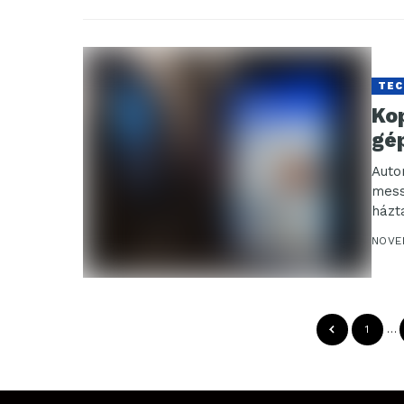
TEC
Ko
gé
Auto
mess
házt
NOVE
1
…