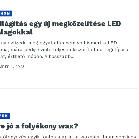
THON
ilágítás egy új megközelítése LED
alagokkal
ny évtizede még egyáltalán nem volt ismert a LED
lma, mára pedig szinte teljesen kiszorította a régi típusú
kat, érthető módon. A hosszabb...
MBER 1, 2023
PEK
e jó a folyékony wax?
utófényezés egyik fontos alapját, a waxolást talán senkinek