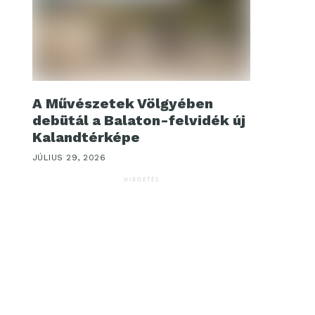
A Művészetek Völgyében
debütál a Balaton-felvidék új
Kalandtérképe
JÚLIUS 29, 2026
HIRDETÉS