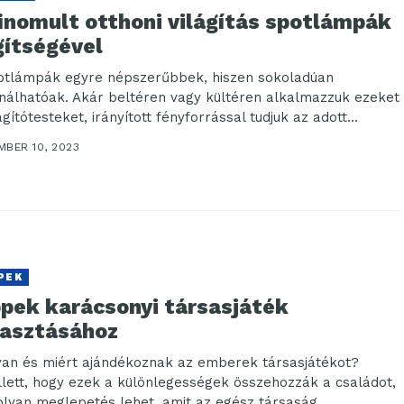
finomult otthoni világítás spotlámpák
gítségével
otlámpák egyre népszerűbbek, hiszen sokoladúan
nálhatóak. Akár beltéren vagy kültéren alkalmazzuk ezeket
ágítótesteket, irányított fényforrással tudjuk az adott
etet bevilágítani. A...
MBER 10, 2023
PEK
ppek karácsonyi társasjáték
lasztásához
an és miért ajándékoznak az emberek társasjátékot?
lett, hogy ezek a különlegességek összehozzák a családot,
olyan meglepetés lehet, amit az egész társaság...